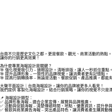
台南不只是歷史文化之都，更是餐飲、觀光、商業活動的熱點。
讓你的行銷更具效果！
為什麼專業海報設計是關鍵？
🎯 強化視覺吸引力 – 搶眼設計 + 清晰排版，讓人一秒抓住重點
🎯 提升品牌形象 – 一致性的品牌視覺，讓消費者更有記憶點。
🎯 提高行銷轉換率 – 無論是活動、餐飲促銷、產品推廣，都能
大聲平面設計｜台南海報設計，讓你的品牌被更多人看見！
我們提供 客製化海報設計，結合行銷策略，讓你的視覺不只是
📌 海報設計類型：
✅ 品牌形象海報 – 適合企業宣傳、展覽與品牌推廣。
✅ 活動與促銷海報 – 清楚傳遞時間、地點、優惠資訊，提升參
✅ 餐飲與商業廣告海報 – 突出產品特色，讓消費者產生購買動