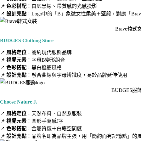
📌
色彩搭配
：白底黑線、帶質感的光感投影
📌
設計亮點
：Logo中的「B」象徵女性柔美＋堅毅，對應「Bra
Brave韓式
BUDGES Clothing Store
📌
風格定位
：簡約現代服飾品牌
📌
視覺元素
：字母B變形組合
📌
色彩搭配
：黑白極簡風格
📌
設計亮點
：融合曲線與字母辨識度，易於品牌延伸使用
BUDGES服飾
Choose Nature J.
📌
風格定位
：天然布料、自然系服裝
📌
視覺元素
：圓形手寫感J字
📌
色彩搭配
：金屬質感＋白底空間感
📌
設計亮點
：品牌名即為品牌主張，用「簡約而有記憶點」的