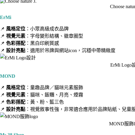
Choose natur
ErMi
📌
風格定位
：小眾高級成衣品牌
📌
視覺元素
：字母變形結構、徽章圈型
📌
色彩搭配
：黑白印刷質感
📌
設計亮點
：適用於吊牌與網站icon，沉穩中帶精緻度
ErMi Log
MOND
📌
風格定位
：童趣品牌／貓咪元素服飾
📌
視覺元素
：貓咪、飯糰、月亮、煙霧
📌
色彩搭配
：黃、粉、藍三色
📌
設計亮點
：視覺敘事性強，非常適合應用於品牌貼紙、兒童
MOND服飾l
Ms.38 Shop