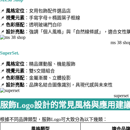
📌
風格定位
：女用包飾配件選品店
📌
視覺元素
：手寫字母＋橢圓葉子框線
📌
色彩搭配
：透明玻璃門白印
📌
設計亮點
：強調「個人風格」與「自然線條感」，適合女性
ms 38 sho
SuperSet.
📌
風格定位
：精品運動服、機能服飾
📌
視覺元素
：雙S交錯組合
📌
色彩搭配
：金屬漸層、立體投影
📌
設計亮點
：品牌名結合圖像識別，具現代感與未來性
superset
服飾Logo設計的常見風格與應用建
根據不同品牌類型，服飾Logo可大致分為以下幾類：
風格類型
適合品