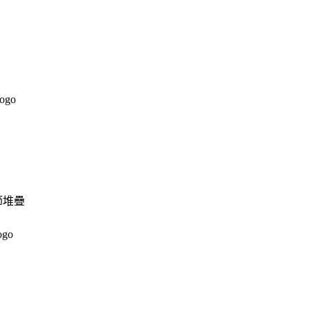
go
節堆疊
ogo