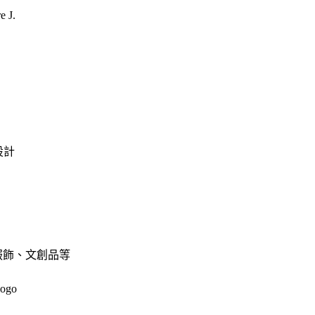
e J.
o設計
服飾、文創品等
ogo