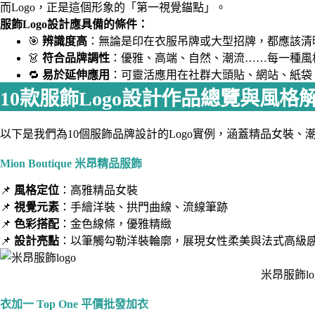
而Logo，正是這個形象的「第一視覺錨點」。
服飾Logo設計應具備的條件：
🎯
辨識度高
：無論是印在衣服吊牌或大型招牌，都應該清
👗
符合品牌調性
：優雅、高端、自然、潮流……每一種風
🔁
易於延伸應用
：可靈活應用在社群大頭貼、網站、紙袋
10款服飾Logo設計作品總覽與風格
以下是我們為10個服飾品牌設計的Logo實例，涵蓋精品女裝
Mion Boutique 米昂精品服飾
📌
風格定位
：高雅精品女裝
📌
視覺元素
：手繪洋裝、拱門曲線、流線筆跡
📌
色彩搭配
：金色線條，優雅精緻
📌
設計亮點
：以筆觸勾勒洋裝輪廓，展現女性柔美與法式高級
米昂服飾lo
衣加一 Top One 平價批發加衣