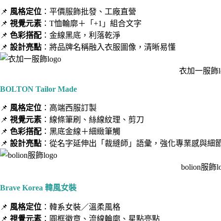
📌
風格定位
：平價服飾批發、工廠直營
📌
視覺元素
：T恤輪廓＋「+1」組合文字
📌
色彩搭配
：金線黑底，利落乾淨
📌
設計亮點
：將品牌名稱融入衣服圖像，清晰易懂
衣加一服飾lo
BOLTON Tailor Made
📌
風格定位
：高端西服訂製
📌
視覺元素
：線條筆刷、絲線紋理、剪刀
📌
色彩搭配
：黑底金線＋細緻筆觸
📌
設計亮點
：從名字延伸出「裁縫師」語彙，強化專業感與細
bolion服飾l
Brave Korea 韓風女裝
📌
風格定位
：韓系女裝／溫柔風格
📌
視覺元素
：圓框徽章、流線輪廓、星點亮點